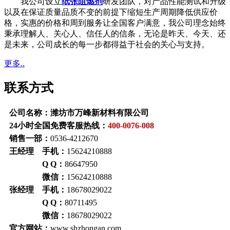
我公司设立
纸张阻燃剂
研发团队，对产品性能测试和升级
以及在保证质量品质不变的前提下缩短生产周期降低供应价
格，实惠的价格和周到服务让全国客户满意，我公司理念始终
秉承理解人、关心人、信任人的信条，无论是昨天、今天、还
是未来，公司成长的每一步都得益于社会的关心与支持。
更多..
联系方式
公司名称：潍坊市万峰新材料有限公司
24小时全国免费客服热线：
400-0076-008
销售一部：
0536-4212670
王经理 手机：
15624210888
Q Q：
86647950
微信：
15624210888
张经理 手机：
18678029022
Q Q：
80711495
微信：
18678029022
官方网站：
www.shzhongan.com