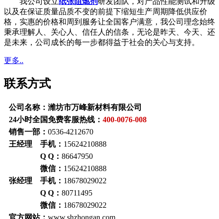
我公司设立
纸张阻燃剂
研发团队，对产品性能测试和升级
以及在保证质量品质不变的前提下缩短生产周期降低供应价
格，实惠的价格和周到服务让全国客户满意，我公司理念始终
秉承理解人、关心人、信任人的信条，无论是昨天、今天、还
是未来，公司成长的每一步都得益于社会的关心与支持。
更多..
联系方式
公司名称：潍坊市万峰新材料有限公司
24小时全国免费客服热线：
400-0076-008
销售一部：
0536-4212670
王经理 手机：
15624210888
Q Q：
86647950
微信：
15624210888
张经理 手机：
18678029022
Q Q：
80711495
微信：
18678029022
官方网站：
www.shzhongan.com