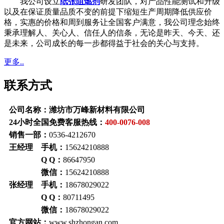
我公司设立
纸张阻燃剂
研发团队，对产品性能测试和升级
以及在保证质量品质不变的前提下缩短生产周期降低供应价
格，实惠的价格和周到服务让全国客户满意，我公司理念始终
秉承理解人、关心人、信任人的信条，无论是昨天、今天、还
是未来，公司成长的每一步都得益于社会的关心与支持。
更多..
联系方式
公司名称：潍坊市万峰新材料有限公司
24小时全国免费客服热线：
400-0076-008
销售一部：
0536-4212670
王经理 手机：
15624210888
Q Q：
86647950
微信：
15624210888
张经理 手机：
18678029022
Q Q：
80711495
微信：
18678029022
官方网站：
www.shzhongan.com