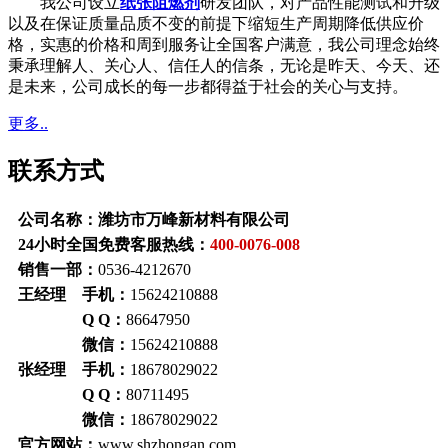
我公司设立
纸张阻燃剂
研发团队，对产品性能测试和升级
以及在保证质量品质不变的前提下缩短生产周期降低供应价
格，实惠的价格和周到服务让全国客户满意，我公司理念始终
秉承理解人、关心人、信任人的信条，无论是昨天、今天、还
是未来，公司成长的每一步都得益于社会的关心与支持。
更多..
联系方式
公司名称：潍坊市万峰新材料有限公司
24小时全国免费客服热线：
400-0076-008
销售一部：
0536-4212670
王经理 手机：
15624210888
Q Q：
86647950
微信：
15624210888
张经理 手机：
18678029022
Q Q：
80711495
微信：
18678029022
官方网站：
www.shzhongan.com