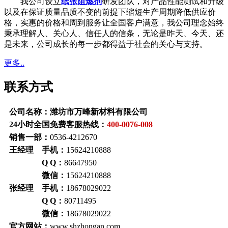
我公司设立
纸张阻燃剂
研发团队，对产品性能测试和升级
以及在保证质量品质不变的前提下缩短生产周期降低供应价
格，实惠的价格和周到服务让全国客户满意，我公司理念始终
秉承理解人、关心人、信任人的信条，无论是昨天、今天、还
是未来，公司成长的每一步都得益于社会的关心与支持。
更多..
联系方式
公司名称：潍坊市万峰新材料有限公司
24小时全国免费客服热线：
400-0076-008
销售一部：
0536-4212670
王经理 手机：
15624210888
Q Q：
86647950
微信：
15624210888
张经理 手机：
18678029022
Q Q：
80711495
微信：
18678029022
官方网站：
www.shzhongan.com